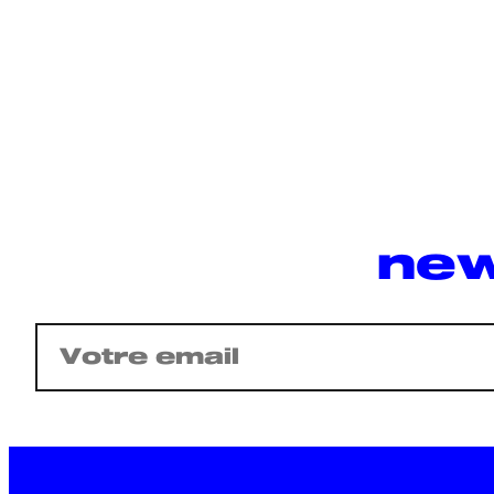
new
E-
mail
(Nécessaire)