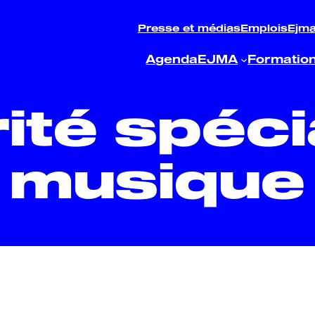
Presse et médias
Emplois
Ejm
Agenda
EJMA
Formatio
ité spéci
musique