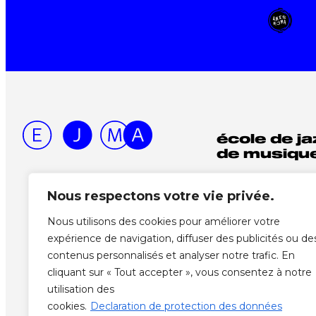
école de ja
de musique
Rue des Côtes-d
Nous respectons votre vie privée.
1003 Lausanne
+41 21 341 72 00
Nous utilisons des cookies pour améliorer votre
info@ejma.ch
expérience de navigation, diffuser des publicités ou de
contenus personnalisés et analyser notre trafic. En
Instagram
Facebook
Vimeo
YouTube
SoundCloud
cliquant sur « Tout accepter », vous consentez à notre
utilisation des
cookies.
Declaration de protection des données