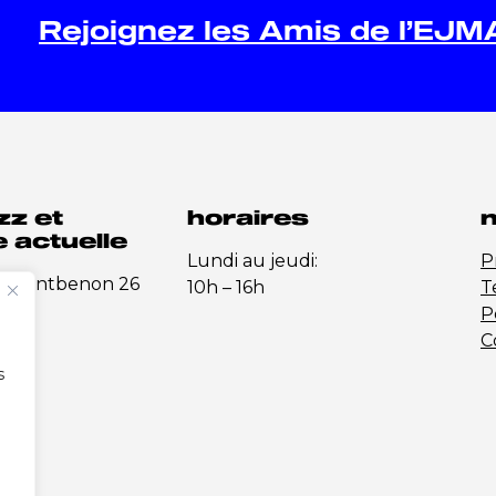
Rejoignez les Amis de l’EJM
zz et
horaires
n
 actuelle
Lundi au jeudi:
P
e-Montbenon 26
10h – 16h
T
P
C
s