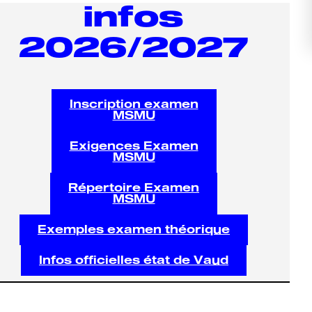
infos
2026/2027
Inscription examen
MSMU
Exigences Examen
MSMU
Répertoire Examen
MSMU
Exemples examen théorique
Infos officielles état de Vaud