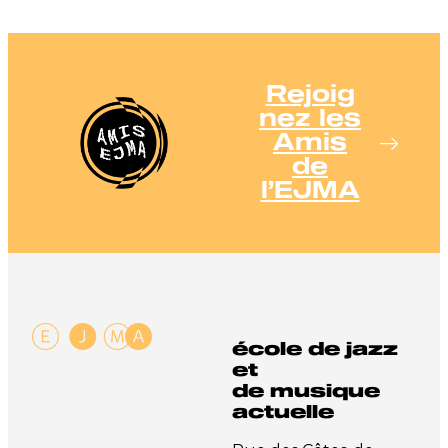
Rejoig
nez les
Amis
de
l’EJMA
école de jazz
et
de musique
actuelle