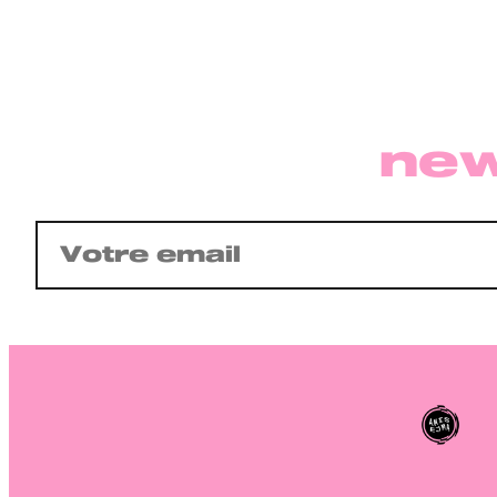
new
E-
mail
(Nécessaire)