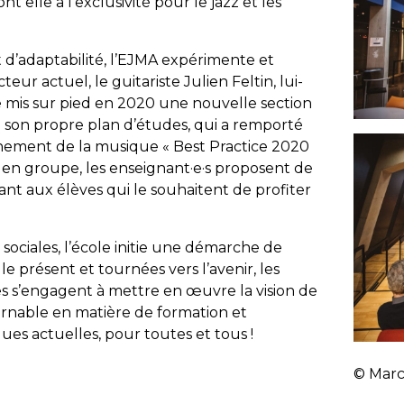
 elle a l’exclusivité pour le jazz et les
 d’adaptabilité, l’EJMA expérimente et
eur actuel, le guitariste Julien Feltin, lui-
 mis sur pied en 2020 une nouvelle section
 son propre plan d’études, qui a remporté
ignement de la musique « Best Practice 2020
r en groupe, les enseignant·e·s proposent de
ant aux élèves qui le souhaitent de profiter
ociales, l’école initie une démarche de
e présent et tournées vers l’avenir, les
s s’engagent à mettre en œuvre la vision de
urnable en matière de formation et
es actuelles, pour toutes et tous !
© Marc