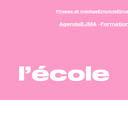
Presse et médias
Emplois
Ejm
Agenda
EJMA
Formatio
l’école