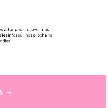
letter pour recevoir nos
s les infos sur nos prochains
odies.
A