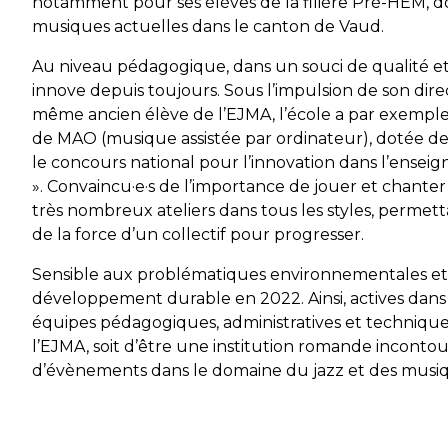
notamment pour ses élèves de la filière Pré-HEM, dont
musiques actuelles dans le canton de Vaud.
Au niveau pédagogique, dans un souci de qualité et
innove depuis toujours. Sous l’impulsion de son direct
même ancien élève de l’EJMA, l’école a par exemple
de MAO (musique assistée par ordinateur), dotée de
le concours national pour l’innovation dans l’ense
». Convaincu·e·s de l’importance de jouer et chante
très nombreux ateliers dans tous les styles, permett
de la force d’un collectif pour progresser.
Sensible aux problématiques environnementales et s
développement durable en 2022. Ainsi, actives dans l
équipes pédagogiques, administratives et technique
l’EJMA, soit d’être une institution romande inconto
d’évènements dans le domaine du jazz et des musiqu