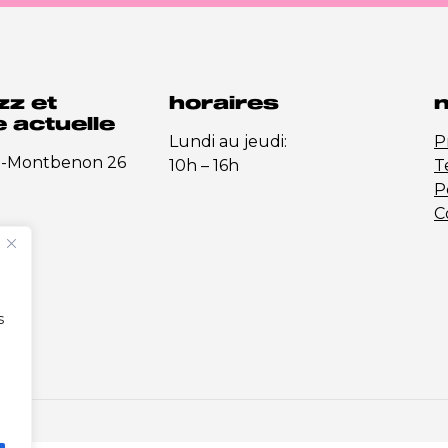
zz et
horaires
n
 actuelle
Lundi au jeudi:
P
e-Montbenon 26
10h – 16h
T
P
C
s