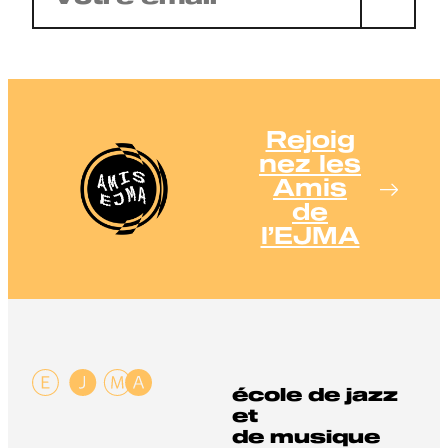
mail
(Nécessaire)
Rejoig
nez les
Amis
de
l’EJMA
école de jazz
et
de musique