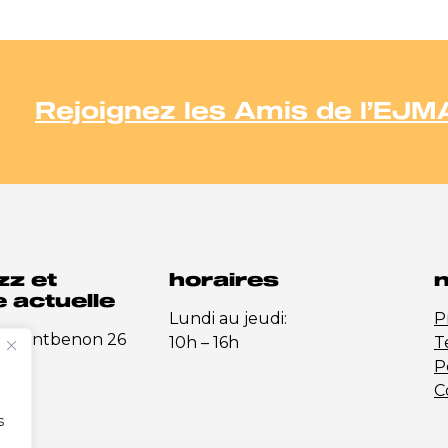
Rejoignez les Amis de l’EJM
zz et
horaires
n
 actuelle
Lundi au jeudi:
P
e-Montbenon 26
10h – 16h
T
P
C
s