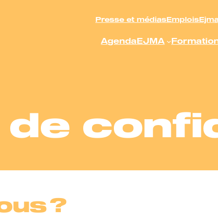
Presse et médias
Emplois
Ejm
Agenda
EJMA
Formatio
 de confi
ous ?