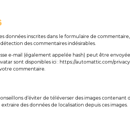
s
s données inscrites dans le formulaire de commentaire, a
a détection des commentaires indésirables.
se e-mail (également appelée hash) peut être envoyée au 
avatar sont disponibles ici : https://automattic.com/priva
e votre commentaire.
s conseillons d’éviter de téléverser des images contena
 extraire des données de localisation depuis ces images.