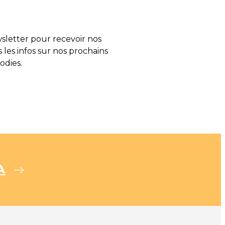
letter pour recevoir nos
s les infos sur nos prochains
odies.
A