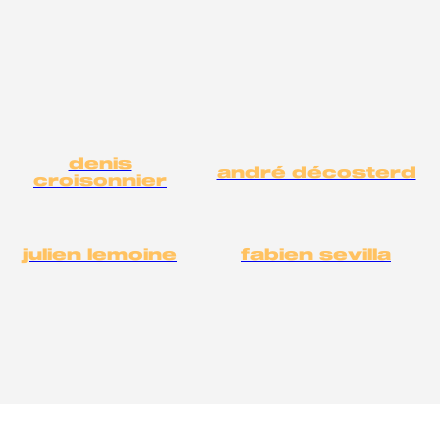
denis
andré décosterd
croisonnier
julien lemoine
fabien sevilla