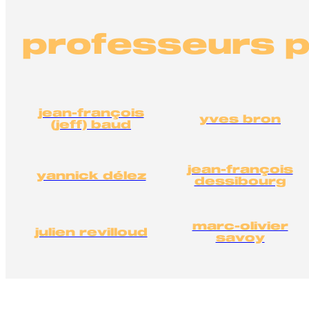
professeurs 
jean-françois
yves bron
(jeff) baud
jean-françois
yannick délez
dessibourg
marc-olivier
julien revilloud
savoy