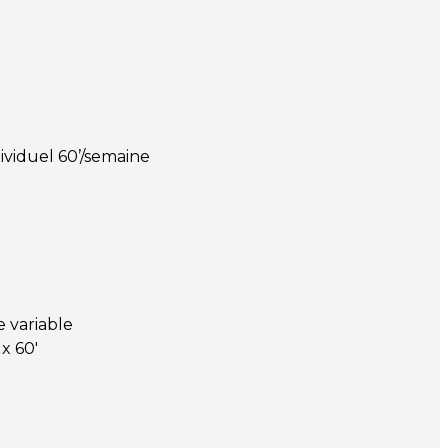
ividuel 60’/semaine
e variable
x 60′