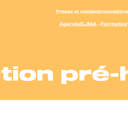
Presse et médias
Emplois
Ejm
Agenda
EJMA
Formatio
tion pré