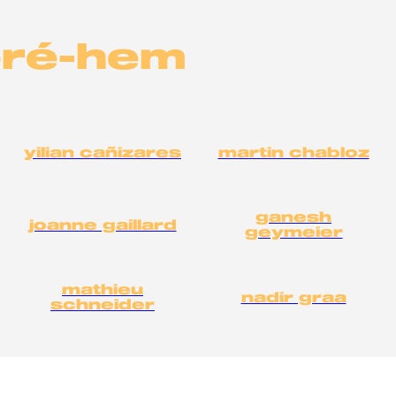
pré-hem
yilian cañizares
martin chabloz
ganesh
joanne gaillard
geymeier
mathieu
nadir graa
schneider