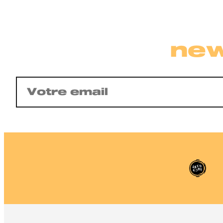
new
E-
mail
(Nécessaire)