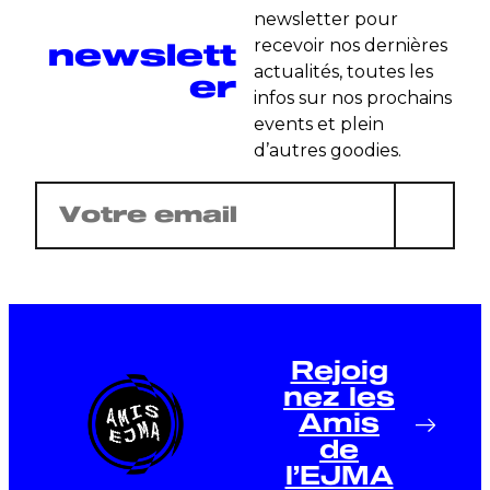
newsletter pour
newslett
recevoir nos dernières
actualités, toutes les
er
infos sur nos prochains
events et plein
d’autres goodies.
E-
mail
(Nécessaire)
Rejoig
nez les
Amis
de
l’EJMA