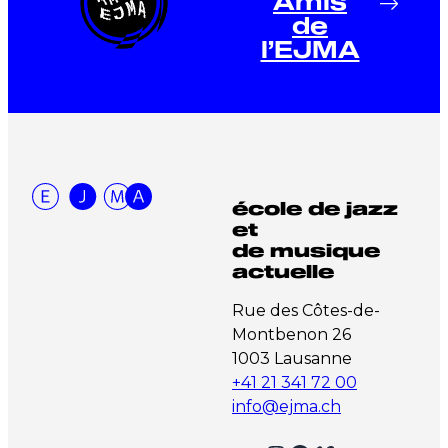
Amis
de
l’EJMA
école de jazz
et
de musique
actuelle
Rue des Côtes-de-
Montbenon 26
1003 Lausanne
+41 21 341 72 00
info@ejma.ch