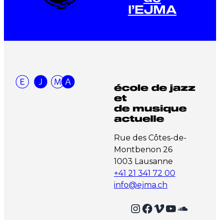
l’EJMA
école de jazz
et
de musique
actuelle
Rue des Côtes-de-
Montbenon 26
1003 Lausanne
+41 21 341 72 00
info@ejma.ch
Instagram
Facebook
Vimeo
YouTube
SoundCloud