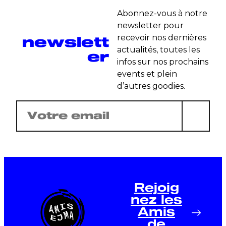
Abonnez-vous à notre
newsletter pour
newslett
recevoir nos dernières
actualités, toutes les
er
infos sur nos prochains
events et plein
d’autres goodies.
E-
mail
(Nécessaire)
Rejoig
nez les
Amis
de