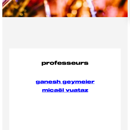
professeurs
ganesh geymeier
micaël vuataz