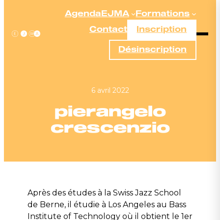
Aller
Agenda
EJMA
Formations
au
Contact
Inscription
contenu
Désinscription
6 avril 2022
pierangelo
crescenzio
Après des études à la Swiss Jazz School
de Berne, il étudie à Los Angeles au Bass
Institute of Technology où il obtient le 1er