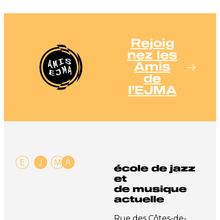
Rejoig
nez les
Amis
de
l’EJMA
école de jazz
et
de musique
actuelle
Rue des Côtes-de-