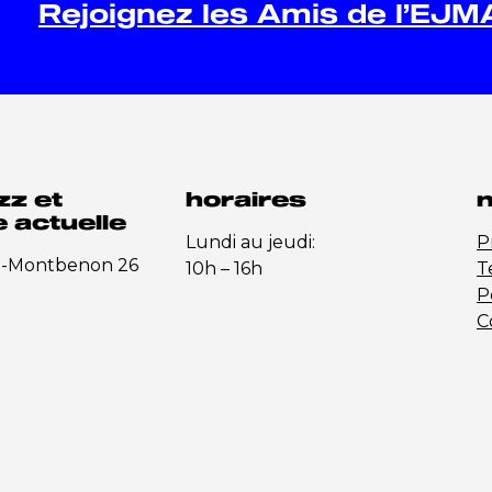
Rejoignez les Amis de l’EJM
zz et
horaires
n
 actuelle
Lundi au jeudi:
P
e-Montbenon 26
10h – 16h
T
P
C