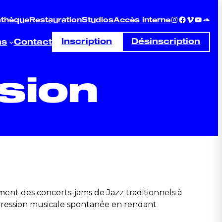
Instagram
Facebook
Vimeo
YouTu
Sou
athèque
Restauration
Studios
Accès interne
ns
Contact
Inscription
Désinscription
sion
iment des concerts-jams de Jazz traditionnels à
expression musicale spontanée en rendant