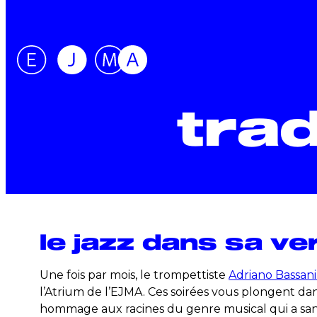
Aller
au
contenu
tra
le jazz dans sa ver
Une fois par mois, le trompettiste
Adriano Bassani
l’Atrium de l’EJMA. Ces soirées vous plongent da
hommage aux racines du genre musical qui a s