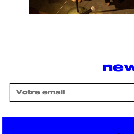
new
E-
mail
(Nécessaire)