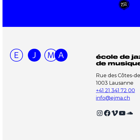
école de ja
de musique
Rue des Côtes-d
1003 Lausanne
+41 21 341 72 00
info@ejma.ch
Instagram
Facebook
Vimeo
YouTube
SoundCloud