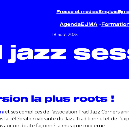
Presse et médias
Emplois
Ejm
Agenda
EJMA
Formatio
18 août 2025
d jazz ses
sion la plus roots !
ni
et ses complices de l’association Trad Jazz Corners an
ns la célébration vibrante du Jazz Traditionnel et de l’
ans aucun doute façonné la musique moderne.