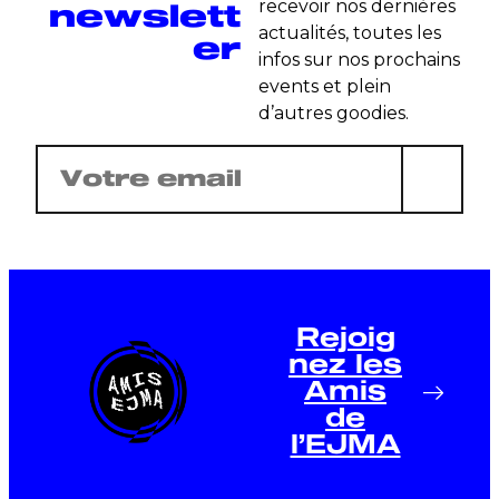
newslett
recevoir nos dernières
actualités, toutes les
er
infos sur nos prochains
events et plein
d’autres goodies.
E-
mail
(Nécessaire)
Rejoig
nez les
Amis
de
l’EJMA