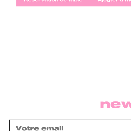
Réservation de table
Ajouter à m
new
E-
mail