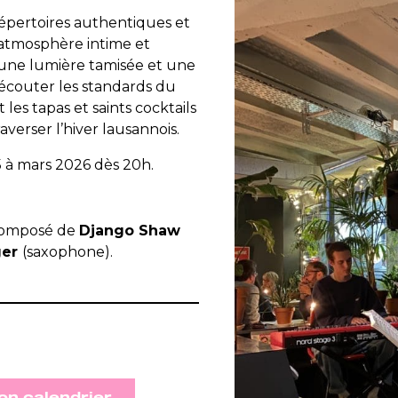
répertoires authentiques et
l’atmosphère intime et
 une lumière tamisée et une
réécouter les standards du
les tapas et saints cocktails
averser l’hiver lausannois.
5 à mars 2026 dès 20h.
omposé de
Django Shaw
ger
(saxophone).