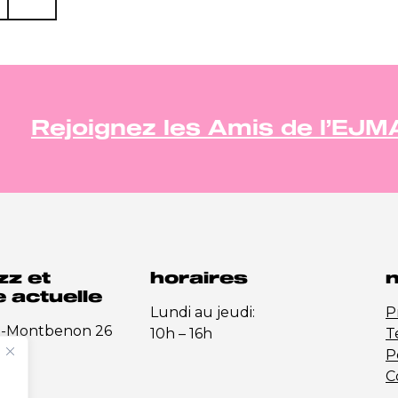
Rejoignez les Amis de l’EJM
zz et
horaires
n
 actuelle
Lundi au jeudi:
P
e-Montbenon 26
10h – 16h
T
P
C