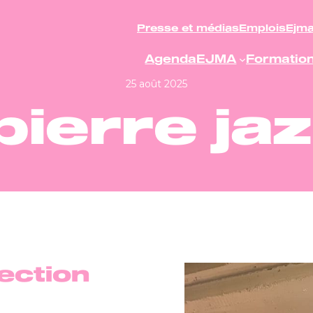
Presse et médias
Emplois
Ejm
Agenda
EJMA
Formatio
25 août 2025
pierre ja
section