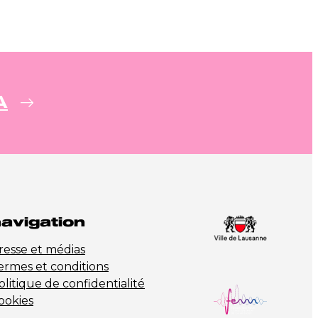
A
avigation
resse et médias
ermes et conditions
olitique de confidentialité
ookies