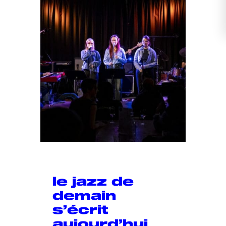
le jazz de
demain
s’écrit
aujourd’hui