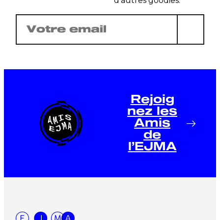
d’autres goodies.
E-
mail
(Nécessaire)
Rejoig
nez les
Amis
de
l’EJMA