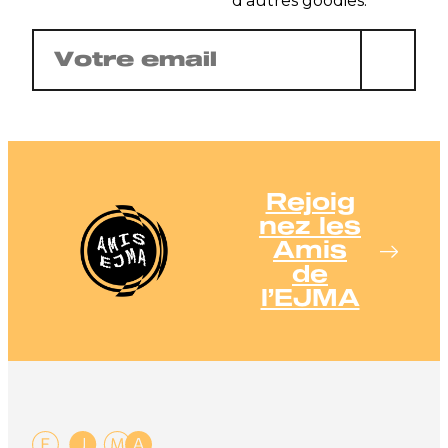
d’autres goodies.
E-
mail
(Nécessaire)
Rejoig
nez les
Amis
de
l’EJMA