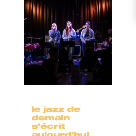
le jazz de
demain
s’écrit
aujourd’hui