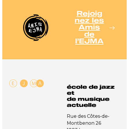
Rejoig
nez les
Amis
de
l’EJMA
école de jazz
et
de musique
actuelle
Rue des Côtes-de-
Montbenon 26