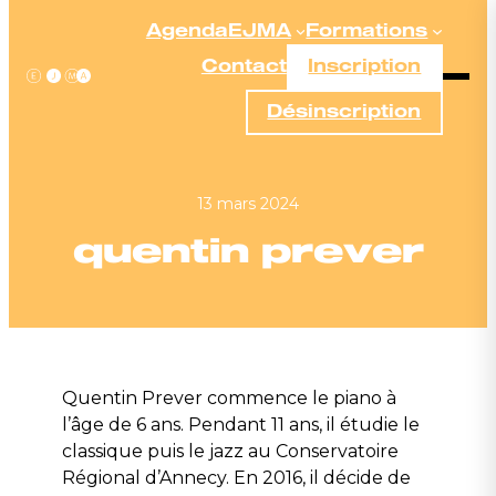
Aller
Agenda
EJMA
Formations
au
Contact
Inscription
contenu
Désinscription
13 mars 2024
quentin prever
Quentin Prever commence le piano à
l’âge de 6 ans. Pendant 11 ans, il étudie le
classique puis le jazz au Conservatoire
Régional d’Annecy. En 2016, il décide de