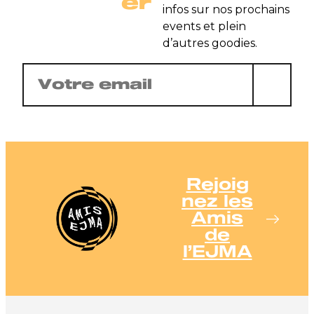
er
infos sur nos prochains
events et plein
d’autres goodies.
E-
mail
(Nécessaire)
Rejoig
nez les
Amis
de
l’EJMA