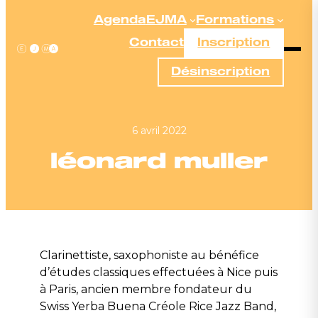
Aller
Agenda
EJMA
Formations
au
Contact
Inscription
contenu
Désinscription
6 avril 2022
léonard muller
Clarinettiste, saxophoniste au bénéfice
d’études classiques effectuées à Nice puis
à Paris, ancien membre fondateur du
Swiss Yerba Buena Créole Rice Jazz Band,