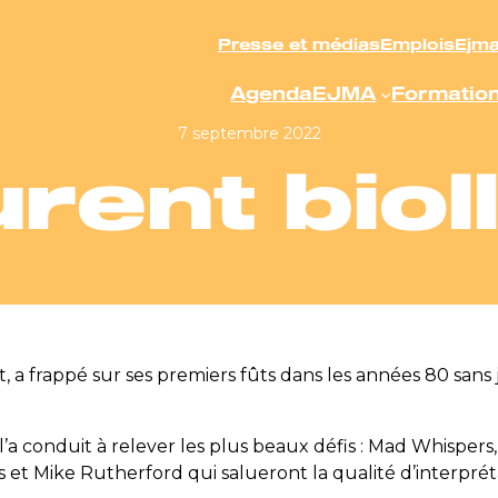
Presse et médias
Emplois
Ejm
Agenda
EJMA
Formatio
7 septembre 2022
urent biol
a frappé sur ses premiers fûts dans les années 80 sans ja
l’a conduit à relever les plus beaux défis : Mad Whispers
s et Mike Rutherford qui salueront la qualité d’interprét