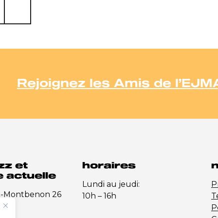
Rejoignez les Amis de l’EJM
zz et
horaires
n
 actuelle
Lundi au jeudi:
P
e-Montbenon 26
10h – 16h
T
P