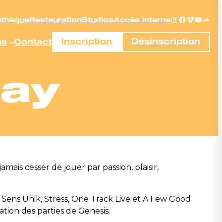
Instagram
Facebook
Vimeo
YouTu
Sou
athèque
Restauration
Studios
Accès interne
ns
Contact
Inscription
Désinscription
lay
mais cesser de jouer par passion, plaisir,
, Sens Unik, Stress, One Track Live et A Few Good
ation des parties de Genesis.