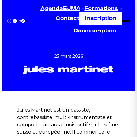
Aller
Agenda
EJMA
Formations
au
Contact
Inscription
contenu
Désinscription
23 mars 2026
jules martinet
Jules Martinet est un bassiste,
contrebassiste, multi-instrumentiste et
compositeur lausannois, actif sur la scène
suisse et européenne. Il commence le