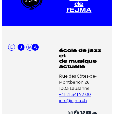
de
l’EJMA
école de jazz
et
de musique
actuelle
Rue des Côtes-de-
Montbenon 26
1003 Lausanne
+41 21 341 72 00
info@ejma.ch
Instagram
Facebook
Vimeo
YouTube
SoundCloud