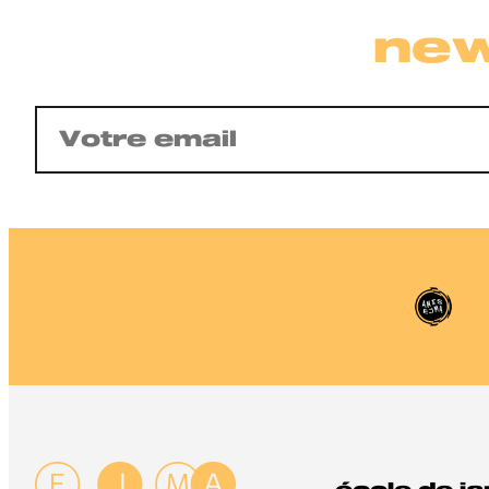
new
E-
mail
(Nécessaire)