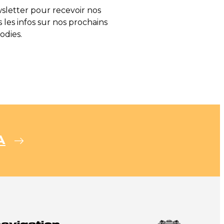
letter pour recevoir nos
s les infos sur nos prochains
odies.
A