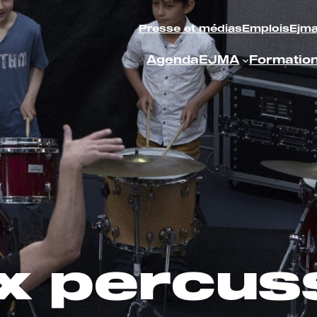
Presse et médias
Emplois
Ejm
Agenda
EJMA
Formatio
x percus