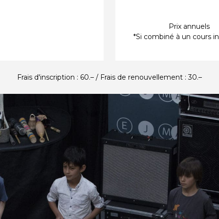
Prix annuels
*Si combiné à un cours in
Frais d'inscription : 60.– / Frais de renouvellement : 30.–