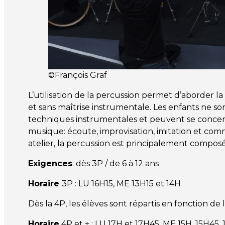
©François Graf
L’utilisation de la percussion permet d’aborder
et sans maîtrise instrumentale. Les enfants ne s
techniques instrumentales et peuvent se concent
musique: écoute, improvisation, imitation et com
atelier, la percussion est principalement compos
Exigences
: dès 3P / de 6 à 12 ans
Horaire
3P : LU 16H15, ME 13H15 et 14H
Dès la 4P, les élèves sont répartis en fonction d
Horaire
4P et + : LU 17H et 17H45, ME 15H, 15H45,