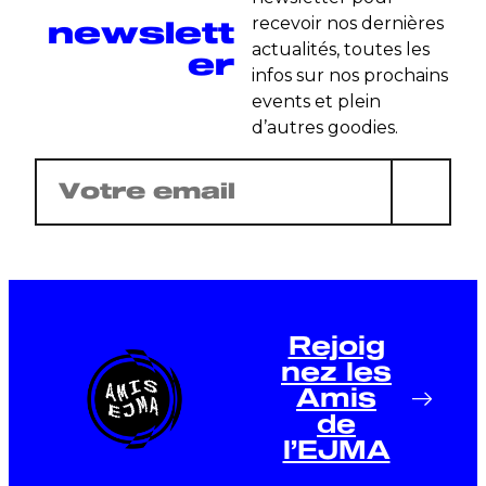
newslett
recevoir nos dernières
actualités, toutes les
er
infos sur nos prochains
events et plein
d’autres goodies.
E-
mail
(Nécessaire)
Rejoig
nez les
Amis
de
l’EJMA