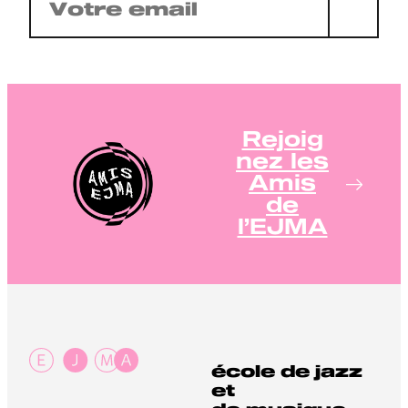
mail
(Nécessaire)
Rejoig
nez les
Amis
de
l’EJMA
école de jazz
et