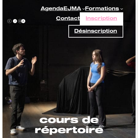
Aller
Agenda
EJMA
Formations
au
Contact
Inscription
contenu
Désinscription
cours de
répertoire