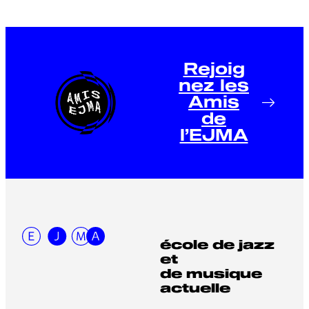
Rejoig
nez les
Amis
de
l’EJMA
école de jazz
et
de musique
actuelle