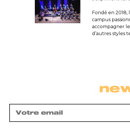
Fondé en 2018, 
campus passionn
accompagner les
d’autres styles 
new
E-
mail
(Nécessaire)