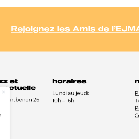
Rejoignez les Amis de l’EJM
zz et
horaires
n
 actuelle
Lundi au jeudi:
P
e-Montbenon 26
10h – 16h
T
P
s
C