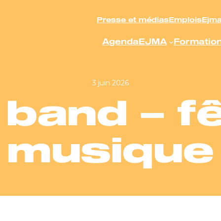
Presse et médias
Emplois
Ejm
Agenda
EJMA
Formatio
3 juin 2026
 band – f
musique