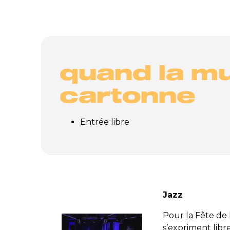
quand la m
cartonne
Entrée libre
Jazz
Pour la Fête de
s’expriment libr