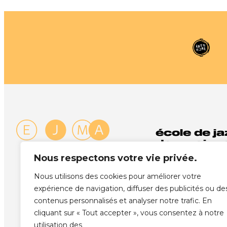
école de ja
de musique
Nous respectons votre vie privée.
Rue des Côtes-d
1003 Lausanne
Nous utilisons des cookies pour améliorer votre
+41 21 341 72 00
expérience de navigation, diffuser des publicités ou de
info@ejma.ch
contenus personnalisés et analyser notre trafic. En
cliquant sur « Tout accepter », vous consentez à notre
Instagram
Facebook
Vimeo
YouTube
SoundCloud
utilisation des