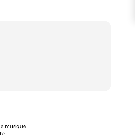
 de musique
te.