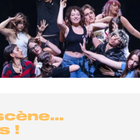
 scène…
s !