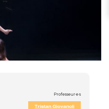
Professeur·e·s
Tristan Giovanoli