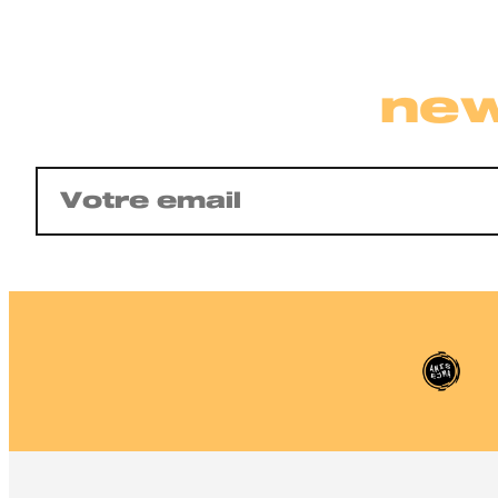
new
E-
mail
(Nécessaire)