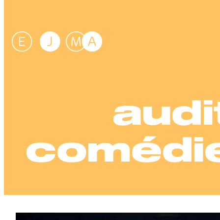
Aller
au
contenu
audi
comédie