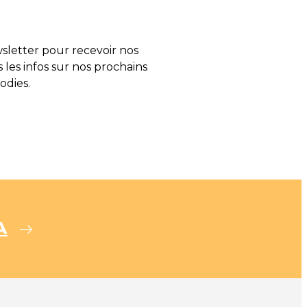
letter pour recevoir nos
s les infos sur nos prochains
odies.
A