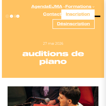
Aller
Agenda
EJMA
Formations
au
Contact
Inscription
contenu
Désinscription
27 mai 2026
auditions de
piano