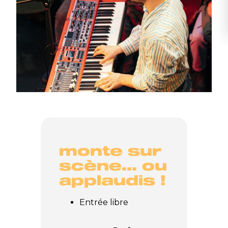
monte sur
scène… ou
applaudis !
Entrée libre