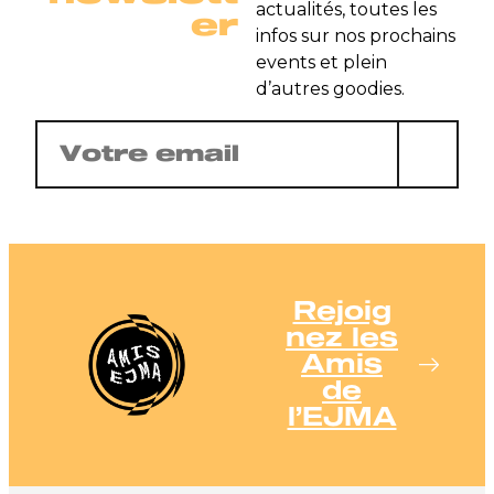
actualités, toutes les
er
infos sur nos prochains
events et plein
d’autres goodies.
E-
mail
(Nécessaire)
Rejoig
nez les
Amis
de
l’EJMA