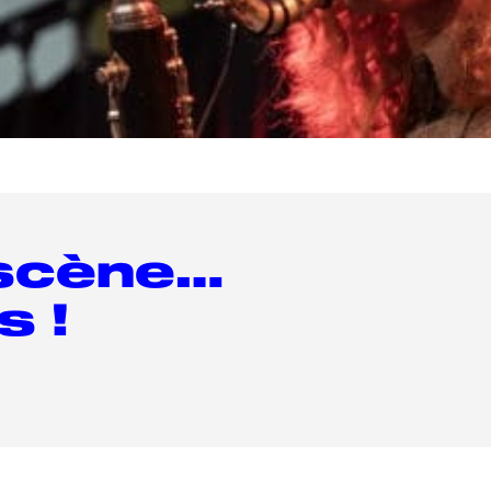
 scène…
s !