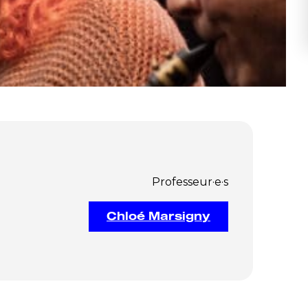
Professeur·e·s
Chloé Marsigny