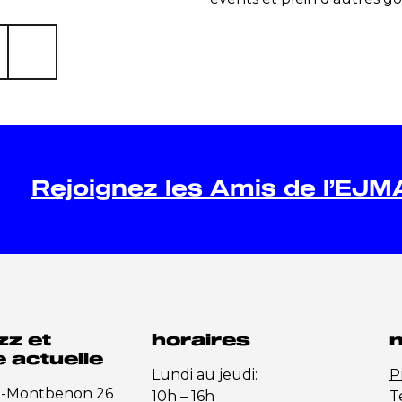
Rejoignez les Amis de l’EJM
zz et
horaires
n
 actuelle
Lundi au jeudi:
P
e-Montbenon 26
10h – 16h
T