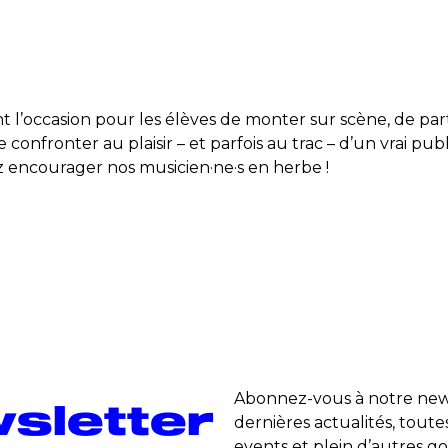
nt l’occasion pour les élèves de monter sur scène, de pa
confronter au plaisir – et parfois au trac – d’un vrai pub
z encourager nos musicien·ne·s en herbe !
Abonnez-vous à notre news
sletter
dernières actualités, toute
events et plein d’autres go