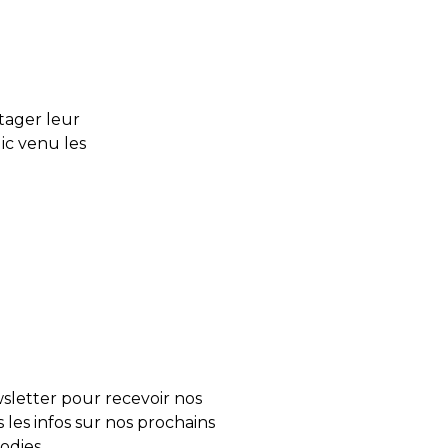
rtager leur
lic venu les
letter pour recevoir nos
s les infos sur nos prochains
odies.