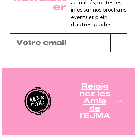
actualités, toutes les
er
infos sur nos prochains
events et plein
d’autres goodies.
E-
mail
(Nécessaire)
Rejoig
nez les
Amis
de
l’EJMA