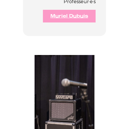
Professeur·e·s
Muriel Dubuis