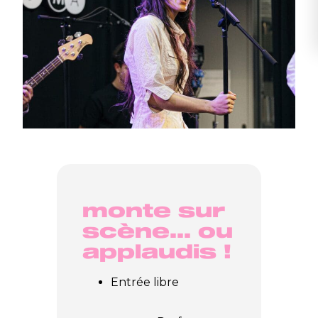
monte sur
scène… ou
applaudis !
Entrée libre