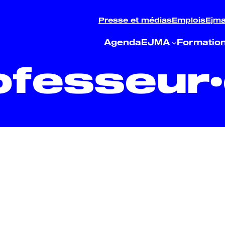
Presse et médias
Emplois
Ejm
Agenda
EJMA
Formatio
ofesseur·