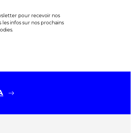
letter pour recevoir nos
s les infos sur nos prochains
odies.
A