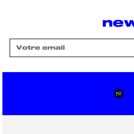
new
E-
mail
(Nécessaire)